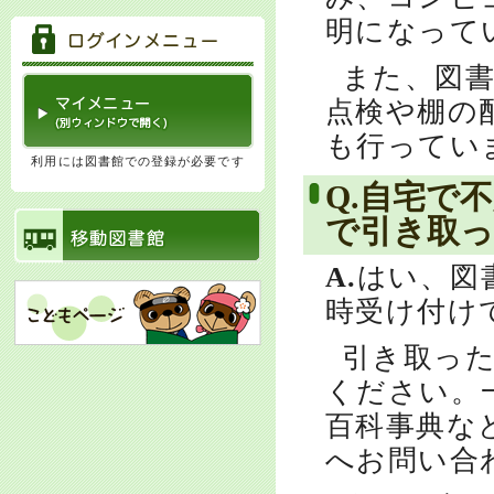
明になって
また、図
点検や棚の
も行ってい
利用には図書館での登録が必要です
Q.自宅で
で引き取
A.
はい、図
時受け付け
引き取っ
ください。
百科事典な
へお問い合