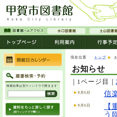
現在位置
トップ
お知らせ
｜1ページ目｜
検索結果は別ウィンドウで開きます
信
8月6日
【
8月6日
う