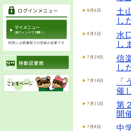
土
8月6日
し
水
8月5日
し
利用には図書館での登録が必要です
信
7月29日
し
「
7月18日
催
第
7月15日
開
中
7月8日